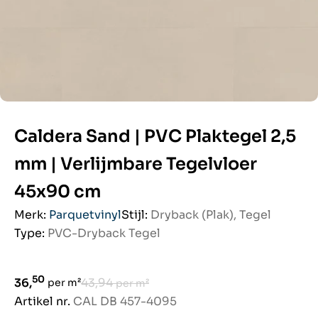
Caldera Sand | PVC Plaktegel 2,5
mm | Verlijmbare Tegelvloer
45x90 cm
Merk:
Parquetvinyl
Stijl:
Dryback (Plak), Tegel
Type:
PVC-Dryback Tegel
Aanbiedingsprijs
50
Normale prijs
36,
43,94
per m²
per m²
Artikel nr.
CAL DB 457-4095