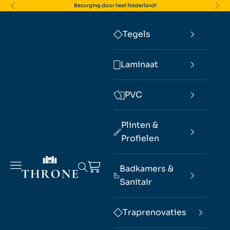
Naar inhoud
Bezorging door heel Nederland!
Vorige
Volg
Tegels
Laminaat
PVC
Plinten &
Profielen
THRONE Tegels & Laminaat
Menu
Winkelwagen
Zoeken
Badkamers &
Sanitair
Traprenovaties